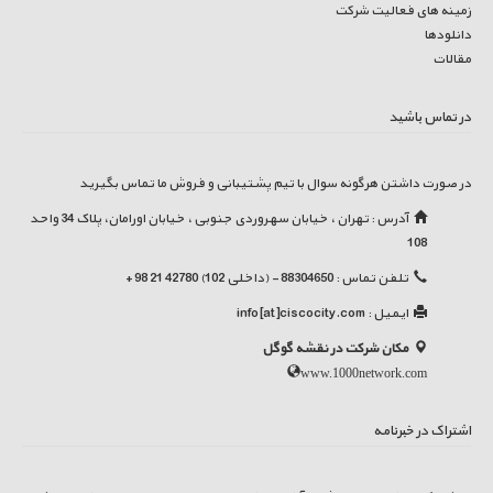
زمینه های فعالیت شرکت
دانلودها
مقالات
در تماس باشید
در صورت داشتن هرگونه سوال با تیم پشتیبانی و فروش ما تماس بگیرید
آدرس : تهران ، خیابان سهروردی جنوبی ، خیابان اورامان، پلاک 34 واحد
108
تلفن تماس : 88304650 - (داخلی 102) 42780 21 98 +
ایمیل :
info[at]ciscocity.com
مکان شرکت در نقشه گوگل
www.1000network.com
اشتراک در خبرنامه