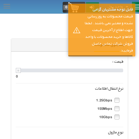
واحد پول
...
0
قابل توجه مشتریان گرامی
قیمت محصولات به روز رسانی
نشده و معتبر نمی باشند . لطفا
جهت اطلاع از آخرین قیمت
کالاها و خرید محصولات با واحد
فروش شرکت تماس حاصل
جستجوی محصولات
فرمایید.
قیمت :
0
نرخ انتقال اطلاعات
1.25Gbps
155Mbps
10Gbps
نوع ماژول