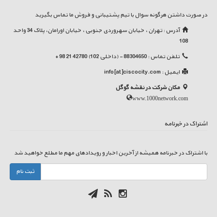
در صورت داشتن هرگونه سوال با تیم پشتیبانی و فروش ما تماس بگیرید
آدرس : تهران ، خیابان سهروردی جنوبی ، خیابان اورامان، پلاک 34 واحد
108
تلفن تماس : 88304650 - (داخلی 102) 42780 21 98 +
ایمیل :
info[at]ciscocity.com
مکان شرکت در نقشه گوگل
www.1000network.com
اشتراک در خبرنامه
با اشتراک در خبرنامه همیشه از آخرین اخبار و رویدادهای مهم ما مطلع خواهید شد