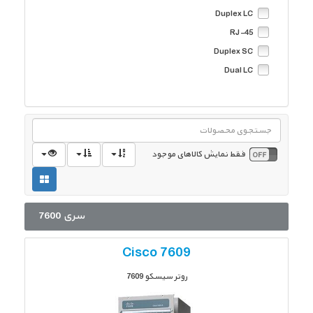
550 متر
Duplex LC
RJ-45
Duplex SC
Dual LC
فقط نمایش کالاهای موجود
سری 7600
Cisco 7609
روتر سیسکو 7609