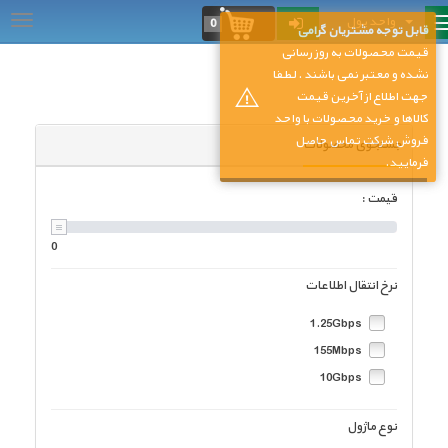
واحد پول
...
0
قابل توجه مشتریان گرامی
قیمت محصولات به روز رسانی
نشده و معتبر نمی باشند . لطفا
جهت اطلاع از آخرین قیمت
کالاها و خرید محصولات با واحد
فروش شرکت تماس حاصل
جستجوی محصولات
فرمایید.
قیمت :
0
نرخ انتقال اطلاعات
1.25Gbps
155Mbps
10Gbps
نوع ماژول