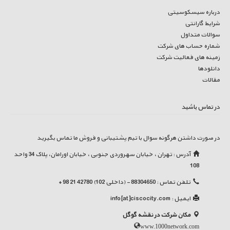
درباره سیسکوسیتی
شرایط گارانتی
سوالات متداول
شماره حساب های شرکت
زمینه های فعالیت شرکت
دانلودها
مقالات
در تماس باشید
در صورت داشتن هرگونه سوال با تیم پشتیبانی و فروش ما تماس بگیرید
آدرس : تهران ، خیابان سهروردی جنوبی ، خیابان اورامان، پلاک 34 واحد
108
تلفن تماس : 88304650 - (داخلی 102) 42780 21 98 +
ایمیل :
info[at]ciscocity.com
مکان شرکت در نقشه گوگل
www.1000network.com