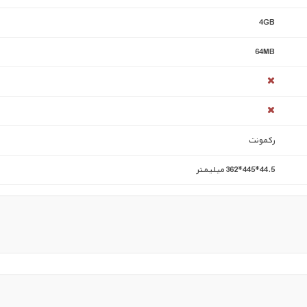
4GB
64MB
رکمونت
44.5*445*362 میلیمتر