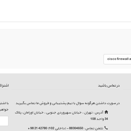
cisco firewall 
در تماس باشید
اشتراک
در صورت داشتن هرگونه سوال با تیم پشتیبانی و فروش ما تماس بگیرید
با اشت
خواهی
آدرس : تهران ، خیابان سهروردی جنوبی ، خیابان اورامان، پلاک
34 واحد 108
تلفن تماس : 88304650 - (داخلی 102) 42780 21 98 +