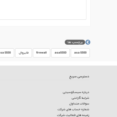
برچسب ها
asa 5500
asa5550
firewall
فایروال
asa 5550
دسترسی سریع
درباره سیسکوسیتی
شرایط گارانتی
سوالات متداول
شماره حساب های شرکت
زمینه های فعالیت شرکت