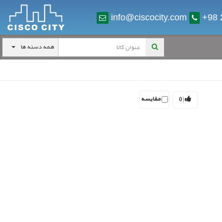
info@ciscocity.com
+98 
همه دسته ها
4
360
سری 7200
مقایسه
0
|