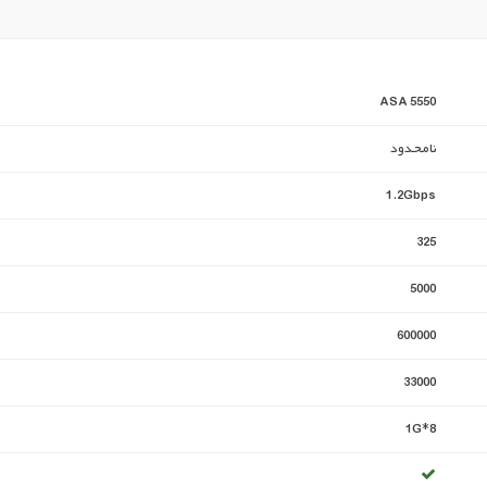
ASA 5550
نامحدود
1.2Gbps
325
5000
600000
33000
8*1G