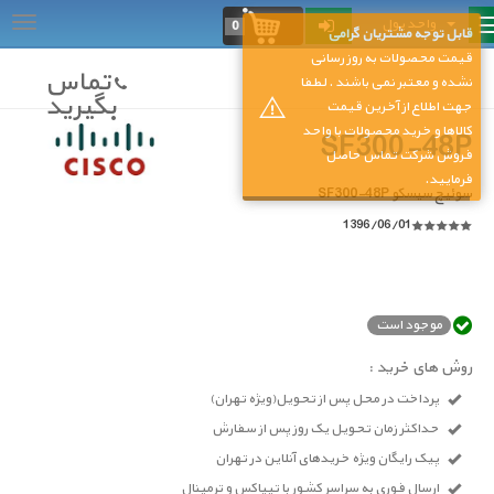
واحد پول
...
0
قابل توجه مشتریان گرامی
قیمت محصولات به روز رسانی
تماس
نشده و معتبر نمی باشند . لطفا
بگیرید
جهت اطلاع از آخرین قیمت
کالاها و خرید محصولات با واحد
SF300-48P
فروش شرکت تماس حاصل
فرمایید.
سوئیچ سیسکو SF300-48P
1396/06/01
موجود است
روش های خرید :
پرداخت در محل پس از تحویل(ویژه تهران)
حداکثر زمان تحویل یک روز پس از سفارش
پیک رایگان ویژه خریدهای آنلاین در تهران
ارسال فوری به سراسر کشور با تیپاکس و ترمینال