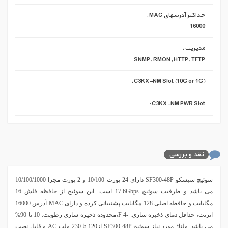
حداکثر آدرسهای MAC :
16000
مدیریت :
SNMP, RMON, HTTP, TFTP
C3KX-NM Slot (10G or 1G) :
C3KX-NM PWR Slot :
نقد و بررسی
سوئیچ سیسکو SF300-48P دارای 24 پورت 10/100 و 2 پورت مجزا 10/100/1000
می باشد و ظرفیت سوئیچ 17.6Gbps است. این سوئیچ از حافظه فلش 16
مگابایت و حافظه اصلی 128 مگابایت پشتیبانی کرده و دارای MAC آدرس 16000
اترنت، حداقل دمای ذخیره سازی: -4 F،محدوده ذخیره سازی رطوبت: 10 تا 90%
می باشد. ولتاژ مورد نیاز سوئیچ
SF300-48P
از120 تا 230 ولت AC و
قابل نصب