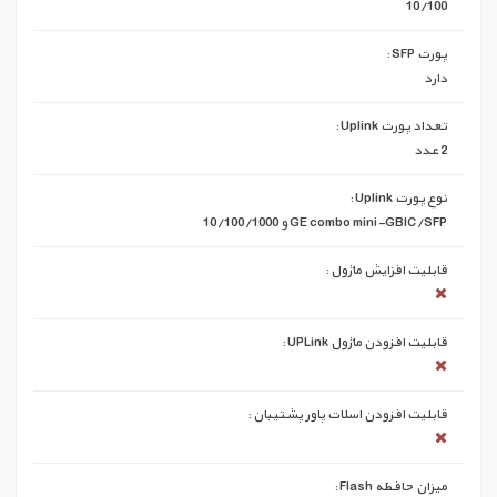
10/100
پورت SFP :
دارد
تعداد پورت Uplink :
2 عدد
نوع پورت Uplink :
GE combo mini-GBIC/SFP و 10/100/1000
قابلیت افزایش ماژول :
قابلیت افزودن ماژول UPLink :
قابلیت افزودن اسلات پاور پشتیبان :
میزان حافظه Flash :