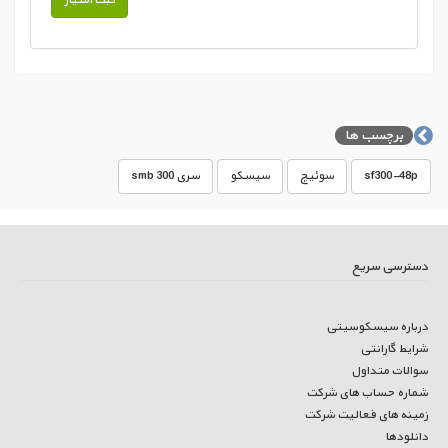
برچسب ها
sf300-48p
سوئیچ
سیسکو
سری 300 smb
دسترسی سریع
درباره سیسکوسیتی
شرایط گارانتی
سوالات متداول
شماره حساب های شرکت
زمینه های فعالیت شرکت
دانلودها