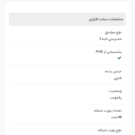
مشخصات سخت افزاری
نوع سوئیچ :
مديريتي لايه 3
پشتیبانی از POE :
جنس بدنه :
فلزي
وضعيت :
ركمونت
تعداد پورت شبكه :
48 عدد
نوع پورت شبکه :