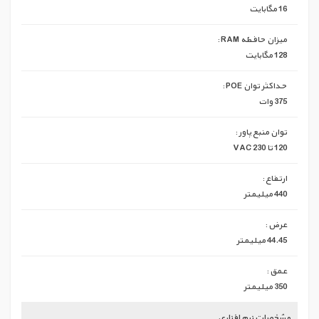
16 مگابایت
میزان حافظه RAM :
128 مگابایت
حداکثر توان POE :
375 وات
توان منبع پاور :
120 تا 230 VAC
ارتفاع :
440 میلیمتر
عرض :
44.45 میلیمتر
عمق :
350 میلیمتر
مشخصات نرم افزاری