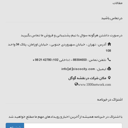
مقالات
در تماس باشید
در صورت داشتن هرگونه سوال با تیم پشتیبانی و فروش ما تماس بگیرید
آدرس : تهران ، خیابان سهروردی جنوبی ، خیابان اورامان، پلاک 34 واحد
108
تلفن تماس : 88304650 - (داخلی 102) 42780 21 98 +
ایمیل :
info[at]ciscocity.com
مکان شرکت در نقشه گوگل
www.1000network.com
اشتراک در خبرنامه
با اشتراک در خبرنامه همیشه از آخرین اخبار و رویدادهای مهم ما مطلع خواهید شد