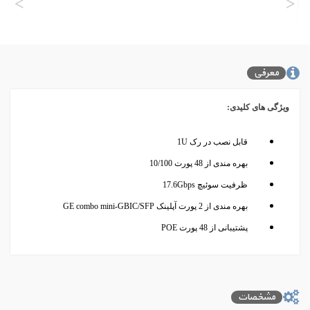
˂
˃
معرفی
ویژگی های کلیدی:
قابل نصب در رک 1U
بهره مندی از 48 پورت 10/100
ظرفیت سوئیچ 17.6Gbps​
بهره مندی از 2 پورت آپلینک GE combo mini-GBIC/SFP
پشتیبانی از 48 پورت POE
مشخصات