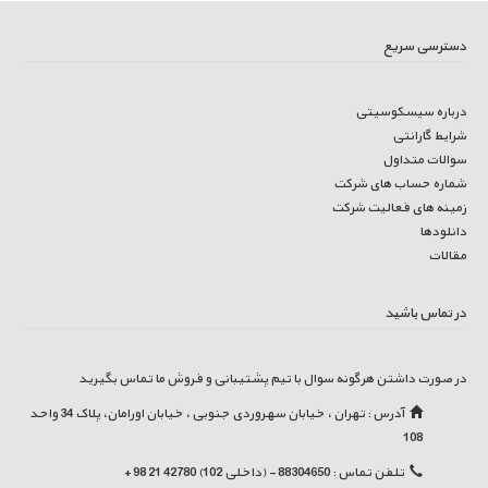
دسترسی سریع
درباره سیسکوسیتی
شرایط گارانتی
سوالات متداول
شماره حساب های شرکت
زمینه های فعالیت شرکت
دانلودها
مقالات
در تماس باشید
در صورت داشتن هرگونه سوال با تیم پشتیبانی و فروش ما تماس بگیرید
آدرس : تهران ، خیابان سهروردی جنوبی ، خیابان اورامان، پلاک 34 واحد
108
تلفن تماس : 88304650 - (داخلی 102) 42780 21 98 +