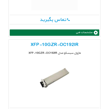
تماس بگیرید
مشخصات فنی
XFP-10GZR-OC192IR
ماژول سیسکو مدل XFP-10GZR-OC192IR