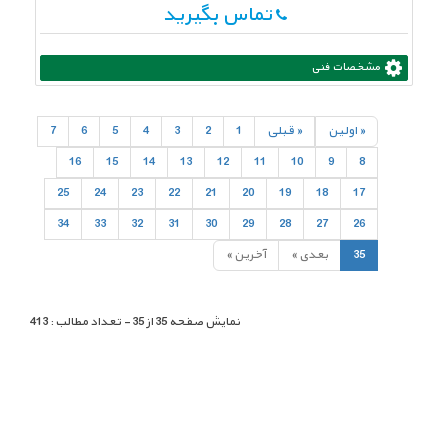
تماس بگیرید
مشخصات فنی
« اولين
« قبلی
1
2
3
4
5
6
7
16
15
14
13
12
11
10
9
8
25
24
23
22
21
20
19
18
17
34
33
32
31
30
29
28
27
26
35
بعدی »
آخرين »
نمایش صفحه 35 از 35 - تعداد مطالب : 413