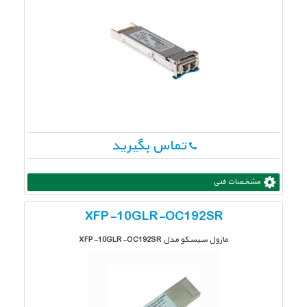
تماس بگیرید
مشخصات فنی
XFP-10GLR-OC192SR
ماژول سیسکو مدل XFP-10GLR-OC192SR