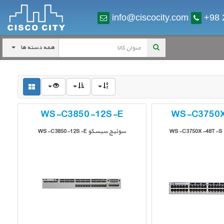
info@ciscocity.com
+98 
همه دسته ها
4
360
سری 7200
WS-C3850-12S-E
WS-C3750
سوئیچ سیسکو WS-C3850-12S-E