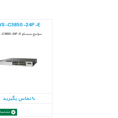
S-C3850-24P-E
سوئیچ سیسکو WS-C3850-24P-E
تماس بگیرید
مشخصات