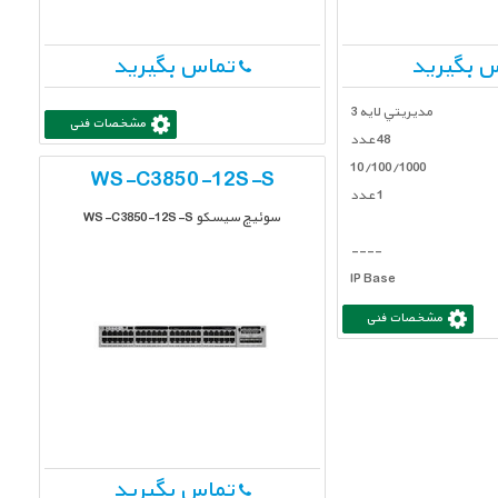
 بگیرید
تماس بگیرید
مديريتي لايه 3
مشخصات فنی
48 عدد
10/100/1000
WS-C3850-12S-S
1 عدد
سوئیچ سیسکو WS-C3850-12S-S
----
IP Base
مشخصات فنی
تماس بگیرید