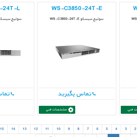
-24T-L
WS-C3850-24T-E
W
سوئیچ سیسکو WS-C3850-24T-E
سوئیچ سیسکو -C3850-24T-L
تماس بگیرید
تماس
 فنی
مشخصات فنی
15
14
13
12
11
10
9
8
7
6
5
4
3
2