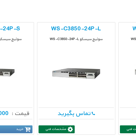
-24P-S
WS-C3850-24P-L
W
سوئیچ سیسکو WS-C3850-24P-L
سوئیچ سیسکو -C3850-24P-S
تماس بگیرید
قیمت :
690,000,000
 فنی
مشخصات فنی
خرید