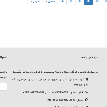
3
31
32
33
34
35
بعدی »
آخرين »
در تماس باشید
اشتراک
در صورت داشتن هرگونه سوال با تیم پشتیبانی و فروش ما تماس بگیرید
با اشت
خواهی
آدرس : تهران ، خیابان سهروردی جنوبی ، خیابان اورامان، پلاک
34 واحد 108
تلفن تماس : 88304650 - (داخلی 102) 42780 21 98 +
ایمیل :
info[at]ciscocity.com