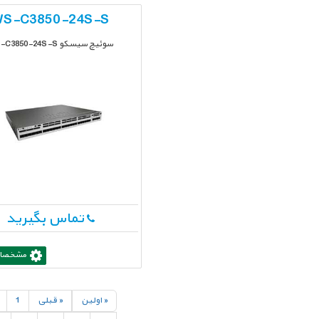
S-C3850-24S-S
سوئیچ سیسکو WS-C3850-24S-S
تماس بگیرید
مشخصات
« اولين
« قبلی
1