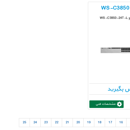
WS-C3850
WS
 بگیرید
مشخصات فنی
25
24
23
22
21
20
19
18
17
16