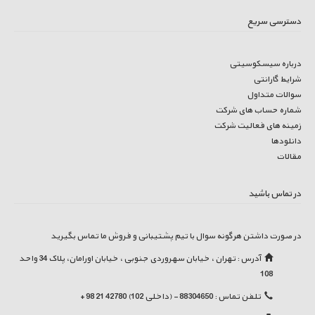
دسترسی سریع
درباره سیسکوسیتی
شرایط گارانتی
سوالات متداول
شماره حساب های شرکت
زمینه های فعالیت شرکت
دانلودها
مقالات
در تماس باشید
در صورت داشتن هرگونه سوال با تیم پشتیبانی و فروش ما تماس بگیرید
آدرس : تهران ، خیابان سهروردی جنوبی ، خیابان اورامان، پلاک 34 واحد
108
تلفن تماس : 88304650 - (داخلی 102) 42780 21 98 +