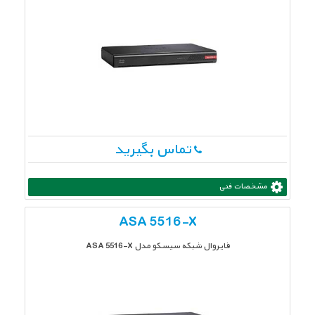
تماس بگیرید
مشخصات فنی
ASA 5516-X
فایروال شبکه سیسکو مدل ASA 5516-X