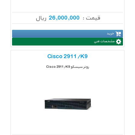
قیمت :
26,000,000
ریال
خرید
مشخصات فنی
Cisco 2911/K9
روتر سیسکو Cisco 2911/K9