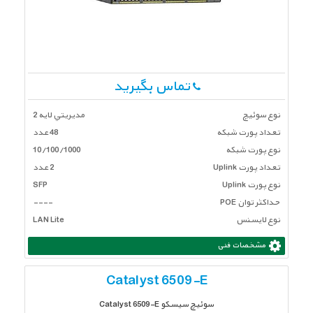
تماس بگیرید
نوع سوئیچ
مديريتي لايه 2
تعداد پورت شبكه
48 عدد
نوع پورت شبکه
10/100/1000
تعداد پورت Uplink
2 عدد
نوع پورت Uplink
SFP
حداکثر توان POE
----
نوع لایسنس
LAN Lite
مشخصات فنی
Catalyst 6509-E
سوئیچ سیسکو Catalyst 6509-E