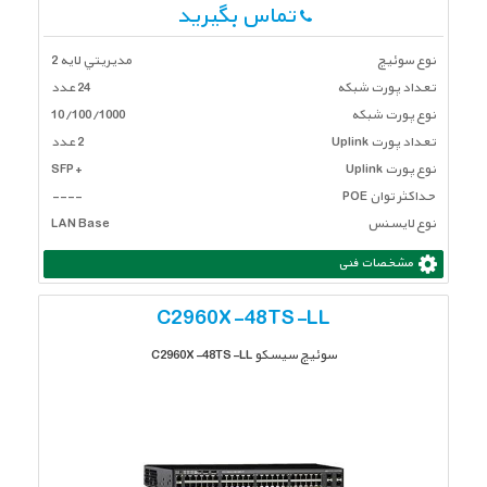
تماس بگیرید
نوع سوئیچ
مديريتي لايه 2
تعداد پورت شبكه
24 عدد
نوع پورت شبکه
10/100/1000
تعداد پورت Uplink
2 عدد
نوع پورت Uplink
+SFP
حداکثر توان POE
----
نوع لایسنس
LAN Base
مشخصات فنی
C2960X-48TS-LL
سوئیچ سیسکو C2960X-48TS-LL