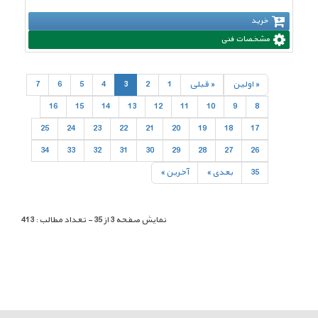
خرید
مشخصات فنی
« اولين
« قبلی
1
2
3
4
5
6
7
16
15
14
13
12
11
10
9
8
25
24
23
22
21
20
19
18
17
34
33
32
31
30
29
28
27
26
35
بعدی »
آخرين »
نمایش صفحه 3 از 35 - تعداد مطالب : 413