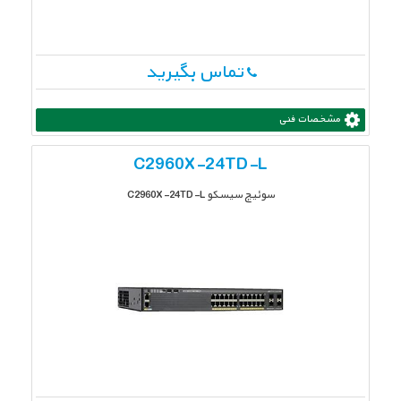
تماس بگیرید
مشخصات فنی
C2960X-24TD-L
سوئیچ سیسکو C2960X-24TD-L