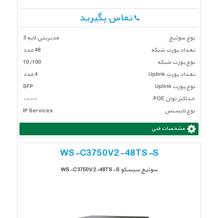
تماس بگیرید
نوع سوئیچ
مديريتي لايه 3
تعداد پورت شبكه
48 عدد
نوع پورت شبکه
10/100
تعداد پورت Uplink
4 عدد
نوع پورت Uplink
SFP
حداکثر توان POE
----
نوع لایسنس
IP Services
مشخصات فنی
WS-C3750V2-48TS-S
سوئیچ سیسکو WS-C3750V2-48TS-S