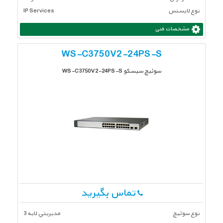
نوع لایسنس
IP Services
مشخصات فنی
WS-C3750V2-24PS-S
سوئیچ سیسکو WS-C3750V2-24PS-S
تماس بگیرید
نوع سوئیچ
مديريتي لايه 3