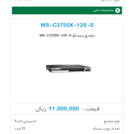
مشخصات فنی
WS-C3750X-12S-S
سوئیچ سیسکو WS-C3750X-12S-S
قیمت :
11,000,000
ریال
نوع سوئیچ
مديريتي لايه 3
تعداد پورت شبكه
12 عدد