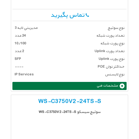
تماس بگیرید
نوع سوئیچ
مديريتي لايه 3
تعداد پورت شبكه
24 عدد
نوع پورت شبکه
10/100
تعداد پورت Uplink
2 عدد
نوع پورت Uplink
SFP
حداکثر توان POE
----
نوع لایسنس
IP Services
مشخصات فنی
WS-C3750V2-24TS-S
سوئیچ سیسکو WS-C3750V2-24TS-S