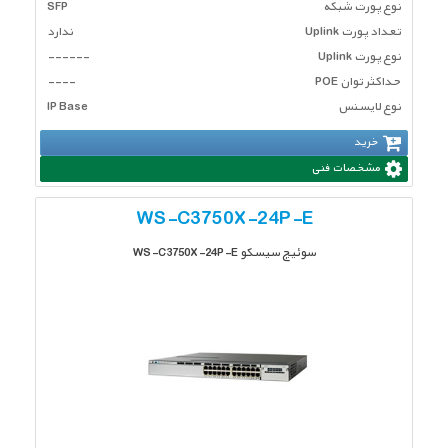
نوع پورت شبکه
SFP
تعداد پورت Uplink
ندارد
نوع پورت Uplink
------
حداکثر توان POE
----
نوع لایسنس
IP Base
خرید
مشخصات فنی
WS-C3750X-24P-E
سوئیچ سیسکو WS-C3750X-24P-E