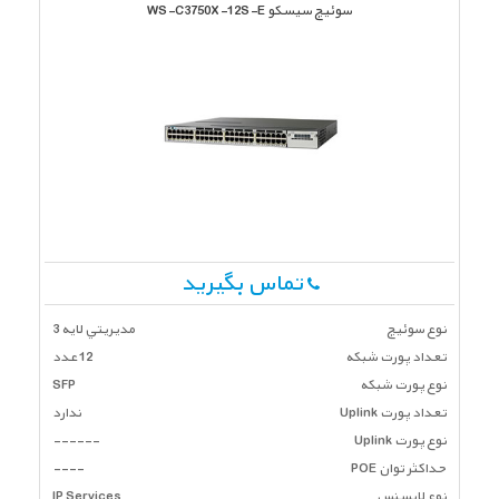
سوئیچ سیسکو WS-C3750X-12S-E
تماس بگیرید
نوع سوئیچ
مديريتي لايه 3
تعداد پورت شبكه
12 عدد
نوع پورت شبکه
SFP
تعداد پورت Uplink
ندارد
نوع پورت Uplink
------
حداکثر توان POE
----
نوع لایسنس
IP Services