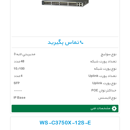
تماس بگیرید
نوع سوئیچ
مديريتي لايه 3
تعداد پورت شبكه
48 عدد
نوع پورت شبکه
10/100
تعداد پورت Uplink
4 عدد
نوع پورت Uplink
SFP
حداکثر توان POE
----
نوع لایسنس
IP Base
مشخصات فنی
WS-C3750X-12S-E