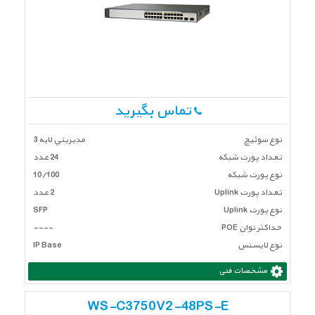
تماس بگیرید
نوع سوئیچ
مديريتي لايه 3
تعداد پورت شبكه
24 عدد
نوع پورت شبکه
10/100
تعداد پورت Uplink
2 عدد
نوع پورت Uplink
SFP
حداکثر توان POE
----
نوع لایسنس
IP Base
مشخصات فنی
WS-C3750V2-48PS-E