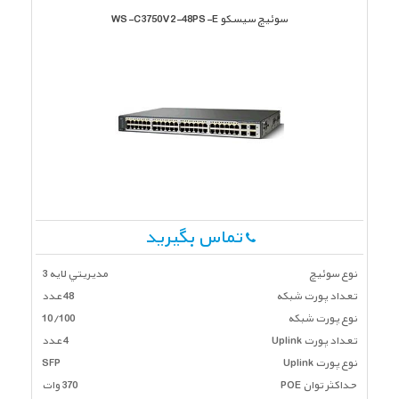
سوئیچ سیسکو WS-C3750V2-48PS-E
تماس بگیرید
نوع سوئیچ
مديريتي لايه 3
تعداد پورت شبكه
48 عدد
نوع پورت شبکه
10/100
تعداد پورت Uplink
4 عدد
نوع پورت Uplink
SFP
حداکثر توان POE
370 وات