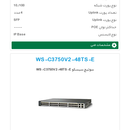
نوع پورت شبکه
10/100
تعداد پورت Uplink
4 عدد
نوع پورت Uplink
SFP
حداکثر توان POE
----
نوع لایسنس
IP Base
مشخصات فنی
WS-C3750V2-48TS-E
سوئیچ سیسکو WS-C3750V2-48TS-E