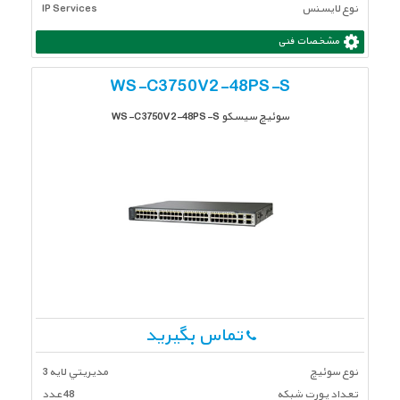
نوع لایسنس
IP Services
مشخصات فنی
WS-C3750V2-48PS-S
سوئیچ سیسکو WS-C3750V2-48PS-S
تماس بگیرید
نوع سوئیچ
مديريتي لايه 3
تعداد پورت شبكه
48 عدد