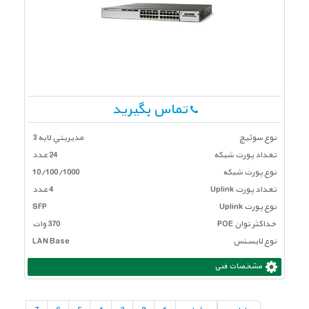
تماس بگیرید
نوع سوئیچ
مديريتي لايه 3
تعداد پورت شبكه
24 عدد
نوع پورت شبکه
10/100/1000
تعداد پورت Uplink
4 عدد
نوع پورت Uplink
SFP
حداکثر توان POE
370 وات
نوع لایسنس
LAN Base
مشخصات فنی