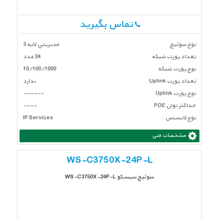
تماس بگیرید
نوع سوئیچ
مديريتي لايه 3
تعداد پورت شبكه
24 عدد
نوع پورت شبکه
10/100/1000
تعداد پورت Uplink
ندارد
نوع پورت Uplink
------
حداکثر توان POE
----
نوع لایسنس
IP Services
مشخصات فنی
WS-C3750X-24P-L
سوئیچ سیسکو WS-C3750X-24P-L