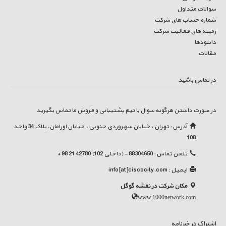
سوالات متداول
شماره حساب های شرکت
زمینه های فعالیت شرکت
دانلودها
مقالات
در تماس باشید
در صورت داشتن هرگونه سوال با تیم پشتیبانی و فروش ما تماس بگیرید
آدرس : تهران ، خیابان سهروردی جنوبی ، خیابان اورامان، پلاک 34 واحد
108
تلفن تماس : 88304650 - (داخلی 102) 42780 21 98 +
ایمیل :
info[at]ciscocity.com
مکان شرکت در نقشه گوگل
www.1000network.com
اشتراک در خبرنامه