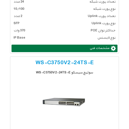
تعداد پورت شبكه
24 عدد
نوع پورت شبکه
10/100
تعداد پورت Uplink
2 عدد
نوع پورت Uplink
SFP
حداکثر توان POE
370 وات
نوع لایسنس
IP Base
مشخصات فنی
WS-C3750V2-24TS-E
سوئیچ سیسکو WS-C3750V2-24TS-E